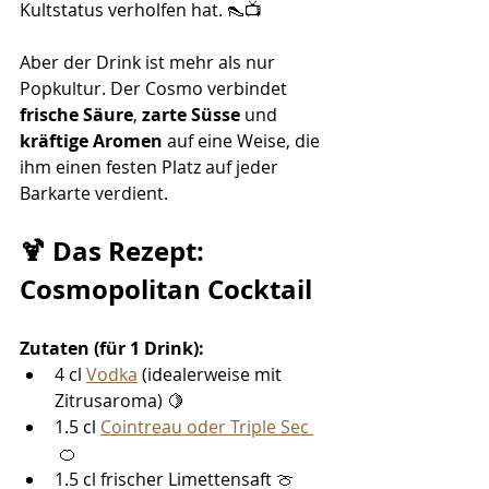
Kultstatus verholfen hat. 👠📺
Aber der Drink ist mehr als nur 
Popkultur. Der Cosmo verbindet 
frische Säure
, 
zarte Süsse
 und 
kräftige Aromen
 auf eine Weise, die 
ihm einen festen Platz auf jeder 
Barkarte verdient.
🍹 Das Rezept: 
Cosmopolitan Cocktail
Zutaten (für 1 Drink):
4 cl 
Vodka
 (idealerweise mit 
Zitrusaroma) 🍋
1.5 cl 
Cointreau oder Triple Sec 
 🍊
1.5 cl frischer Limettensaft 🍈