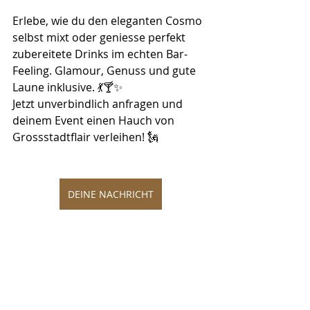
Erlebe, wie du den eleganten Cosmo 
selbst mixt oder geniesse perfekt 
zubereitete Drinks im echten Bar-
Feeling. Glamour, Genuss und gute 
Laune inklusive. 💃🍸✨
Jetzt unverbindlich anfragen und 
deinem Event einen Hauch von 
Grossstadtflair verleihen! 🗽
DEINE NACHRICHT
https://www.youtube.com/watch?
v=y23sJPG5McA