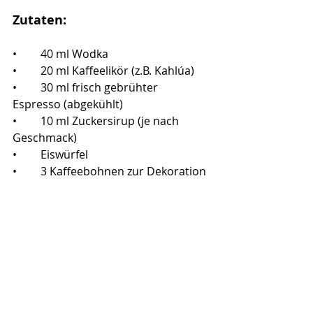
Zutaten:
•	40 ml Wodka
•	20 ml Kaffeelikör (z.B. Kahlúa)
•	30 ml frisch gebrühter 
Espresso (abgekühlt)
•	10 ml Zuckersirup (je nach 
Geschmack)
•	Eiswürfel
•	3 Kaffeebohnen zur Dekoration